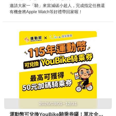
邀請大家一「騎」來當減碳小超人，完成指定任務還
有機會將Apple Watch等好禮帶回家喔！
2026/03/01~12/31
運動幣可兌換YouBike騎乘券囉！單次全額兌換享加碼最高$50