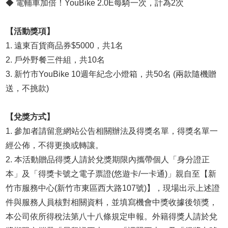
◆ 電輔車加倍！YouBike 2.0E每騎一次，計為2次
【活動獎項】
1. 遠東百貨商品券$5000，共1名
2. 戶外野餐三件組，共10名
3. 新竹市YouBike 10週年紀念小燈箱，共50名 (兩款隨機贈
送，不挑款)
【兌獎方式】
1. 參加者請留意網站公告相關辦法及得獎名單，得獎名單一
經公佈，不得更換或轉讓。
2. 本活動贈品得獎人請於兌獎期限內攜帶個人「身分證正
本」及「得獎卡號之電子票證(悠遊卡/一卡通)」親自至【新
竹市服務中心(新竹市東區西大路107號)】，現場出示上述證
件與服務人員核對相關資料，並填寫機會中獎收據後領獎，
本公司依所得稅法第八十八條規定申報。外籍得獎人請於兌