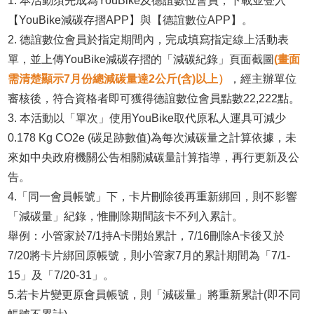
1. 本活動須先成為YouBike及德誼數位會員，下載並登入
【YouBike減碳存摺APP】與【德誼數位APP】。
2. 德誼數位會員於指定期間內，完成填寫指定線上活動表
單，並上傳YouBike減碳存摺的「減碳紀錄」頁面截圖
(畫面
需清楚顯示7月份總減碳量達2公斤(含)以上）
，經主辦單位
審核後，符合資格者即可獲得德誼數位會員點數22,222點。
3. 本活動以「單次」使用YouBike取代原私人運具可減少
0.178 Kg CO2e (碳足跡數值)為每次減碳量之計算依據，未
來如中央政府機關公告相關減碳量計算指導，再行更新及公
告。
4.「同一會員帳號」下，卡片刪除後再重新綁回，則不影響
「減碳量」紀錄，惟刪除期間該卡不列入累計。
舉例：小管家於7/1持A卡開始累計，7/16刪除A卡後又於
7/20將卡片綁回原帳號，則小管家7月的累計期間為「7/1-
15」及「7/20-31」。
5.若卡片變更原會員帳號，則「減碳量」將重新累計(即不同