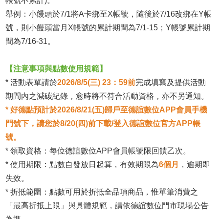
帳號不累計)。
舉例：小饅頭於7/1將A卡綁至X帳號，隨後於7/16改綁在Y帳
號，則小饅頭當月X帳號的累計期間為7/1-15；Y帳號累計期
間為7/16-31。
【注意事項與點數使用規範】
* 活動表單請於
2026/8/5(三) 23：59前
完成填寫及提供活動
期間內之減碳紀錄，愈時將不符合活動資格，亦不另通知。
* 好德點預計於2026/8/21(五)歸戶至德誼數位APP會員手機
門號下，請您於8/20(四)前下載/登入德誼數位官方APP帳
號。
* 領取資格：每位德誼數位APP會員帳號限回饋乙次。
* 使用期限：點數自發放日起算，有效期限為
6個月
，逾期即
失效。
* 折抵範圍：點數可用於折抵全品項商品，惟單筆消費之
「最高折抵上限」與具體規範，請依德誼數位門市現場公告